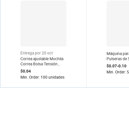
Entrega por 20 oct
Máquina par
Correa ajustable Mochila
Pulseras de 
Correa Bolsa Tensión
Impresión de
$0.07-0.10
Escalera Cerradura Hebilla
Folclórico a
$0.04
Min. Order: 
de plástico Bolsa especial
Agua, Directo
Min. Order: 100 unidades
Piezas y accesorios
Personalizad
Regalos