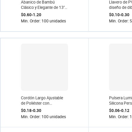
Abanico de Bambú
Llavero de 
Clásico y Elegante de 13''
diseño de di
con Logotipo
animados, lig
$0.60-1.20
$0.10-0.30
Personalizado, Impreso y
impreso con l
Min. Order: 100 unidades
Min. Order: 
con Diseño Hueco, Regalo
promocional
Promocional
venta al por
fábrica
Cordón Largo Ajustable
Pulsera Lum
de Poliéster con
Silicona Per
Estampado Digital Estilo
Impermeable
$0.18-0.30
$0.06-0.12
Casual para Club de
Ecológica, P
Min. Order: 100 unidades
Min. Order: 
Baloncesto, Hebilla
Venta Direct
Metálica para Móvil y
Tarjeta de Trabajo