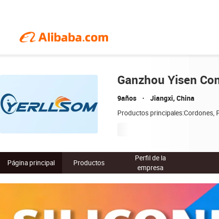
Ganzhou Yisen Com
9años
Jiangxi, China
Productos principales:Cordones, Pu
Perfil de la
Página principal
Productos
empresa