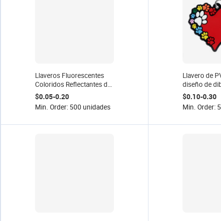
Llaveros Fluorescentes
Llavero de 
Coloridos Reflectantes de
diseño de di
PVC Suave 3D que Brillan
animados, lig
$0.05-0.20
$0.10-0.30
en la Oscuridad,
impreso con l
Min. Order: 500 unidades
Min. Order: 
Reciclables, Hechos a
promocional
Mano, Regalo para Niños
venta al por
fábrica